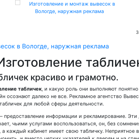
З
Изготовление табличе
бличек красиво и грамотно.
вление табличек
, и какую роль они выполняют понятно
йн осознают далеко не все. Рекламное агентство Выве
табличек для любой сферы деятельности.
– предоставление информации и рекламирование. Эти 
рает, чьими услугами воспользоваться, он, без сомнен
а каждый кабинет имеет свою табличку. Неприятное в
номить, и вместо четких указателей к дверям и на ст