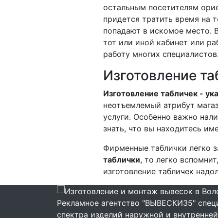
остальным посетителям орие
придется тратить время на 
попадают в искомое место. В
тот или иной кабинет или ра
работу многих специалистов
Изготовление та
Изготовление табличек - ук
неотъемлемый атрибут магаз
услуги. Особенно важно нал
знать, что вы находитесь им
Фирменные таблички легко з
таблички
, то легко вспомни
изготовление табличек надол
Рекламное агентство "ВЫВЕСКИ35" специ
спектра изделий наружной и внутренней