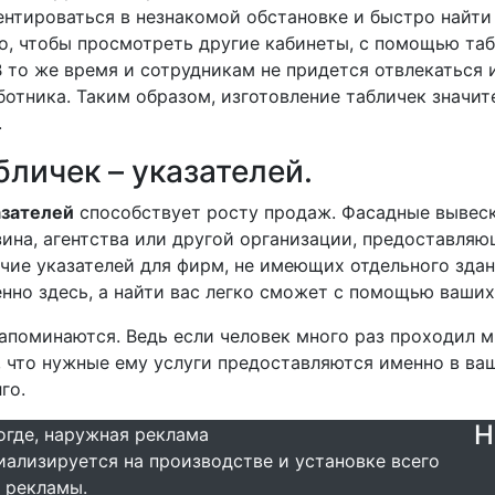
нтироваться в незнакомой обстановке и быстро найти
то, чтобы просмотреть другие кабинеты, с помощью та
 то же время и сотрудникам не придется отвлекаться и
ботника. Таким образом, изготовление табличек значи
.
бличек – указателей.
азателей
способствует росту продаж. Фасадные вывеск
ина, агентства или другой организации, предоставляю
ичие указателей для фирм, не имеющих отдельного здан
енно здесь, а найти вас легко сможет с помощью ваши
апоминаются. Ведь если человек много раз проходил 
т, что нужные ему услуги предоставляются именно в в
го.
Н
ализируется на производстве и установке всего
 рекламы.