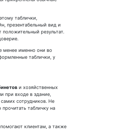
оэтому таблички,
н, презентабельный вид и
т положительный результат.
доверие.
не менее именно они во
формленные таблички, у
бинетов
и хозяйственных
и при входе в здание,
 самих сотрудников. Не
о прочитать табличку на
 помогают клиентам, а также